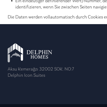
Ein eindeutiger definierender Wert/Nummer, der i
identifizieren, wenn Sie zwischen Seiten navigie
Die Daten werden vollautomatisch durch Cookies e
Aksu Kemerağzı 32002 SOK. NO:7
Delphin Icon Suites