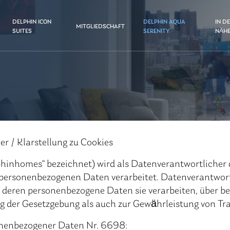
DELPHIN ICON
DELPHIN AQUA
IN D
MITGLIEDSCHAFT
SUITES
SERENITY
NÄH
 / Klarstellung zu Cookies
Delphinhomes“ bezeichnet) wird als Datenverantwortliche
 personenbezogenen Daten verarbeitet. Datenverantwort
en, deren personenbezogene Daten sie verarbeiten, über 
 der Gesetzgebung als auch zur Gewährleistung von Tra
nenbezogener Daten Nr. 6698: