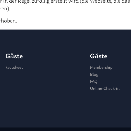
n der Regel zufällig erstellt wird (die Webseite, die da
ren).
rhoben.
Gäste
Gäste
Factsheet
Membership
Blog
FAQ
Online-Check-in