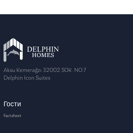
Aksu Kemerağzı 32002 SOK. NO:7
Delphin Icon Suites
Гости
Factsheet