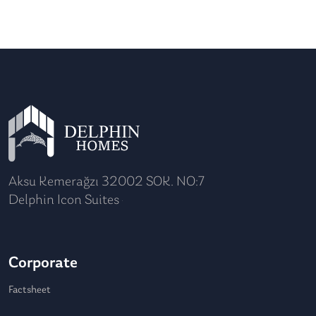
Aksu Kemerağzı 32002 SOK. NO:7
Delphin Icon Suites
Corporate
Factsheet