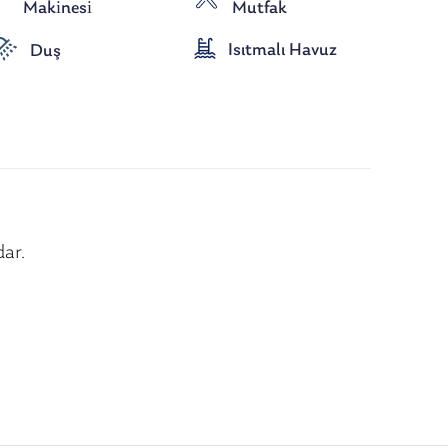
Maki̇nesi̇
Mutfak
Isıtmalı Havuz
Duş
dar.