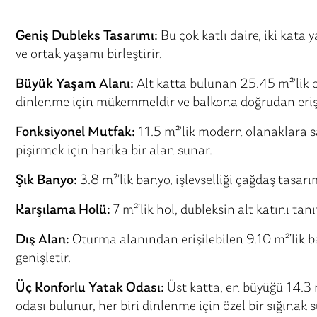
Geniş Dubleks Tasarımı:
Bu çok katlı daire, iki kata
ve ortak yaşamı birleştirir.
Büyük Yaşam Alanı:
Alt katta bulunan 25.45 m²’lik o
dinlenme için mükemmeldir ve balkona doğrudan eriş
Fonksiyonel Mutfak:
11.5 m²’lik modern olanaklara 
pişirmek için harika bir alan sunar.
Şık Banyo:
3.8 m²’lik banyo, işlevselliği çağdaş tasarım
Karşılama Holü:
7 m²’lik hol, dubleksin alt katını tan
Dış Alan:
Oturma alanından erişilebilen 9.10 m²’lik b
genişletir.
Üç Konforlu Yatak Odası:
Üst katta, en büyüğü 14.3 m
odası bulunur, her biri dinlenme için özel bir sığınak 