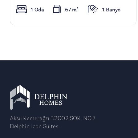
1 Oda
67 m²
1 Banyo
Aksu Kemerağzı 32002 SOK. NO:7
Delphin Icon Suites