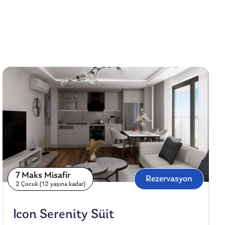
7 Maks Misafir
Rezervasyon
2 Çocuk (12 yaşına kadar)
Icon Serenity Süit