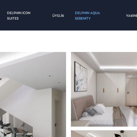
DELPHIN ICON
DELPHIN AQUA
ÜYELİK
YAKIN
SUITES
SERENITY