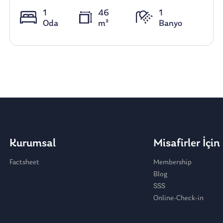
1
46
1
Oda
m²
Banyo
Kurumsal
Misafirler İçin
Factsheet
Membership
Blog
SSS
Online-Check-in