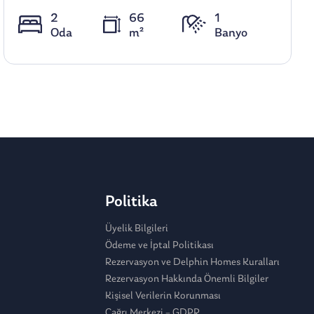
2
66
1
Oda
m²
Banyo
Politika
Üyelik Bilgileri
Ödeme ve İptal Politikası
Rezervasyon ve Delphin Homes Kuralları
Rezervasyon Hakkında Önemli Bilgiler
Kişisel Verilerin Korunması
Çağrı Merkezi – GDPR